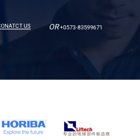
CONATCT US
OR
+0573-83599671